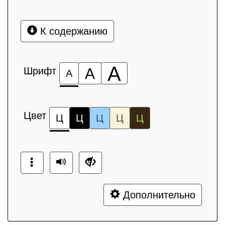
К содержанию
А
Шрифт
А
А
Цвет
Ц
Ц
Ц
Ц
Ц
Дополнительно