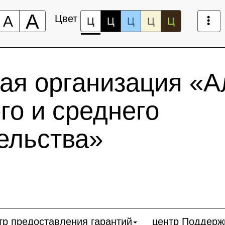
А
А
Цвет
Ц
Ц
Ц
Ц
Ц
ая организация «А
го и среднего
ельства»
тр предоставления гарантий
центр Поддерж