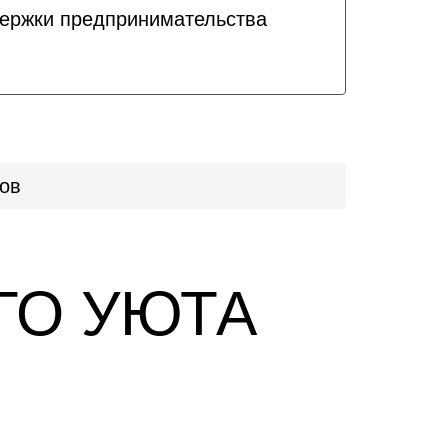
держки предпринимательства
тов
ГО УЮТА