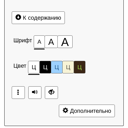
К содержанию
А
Шрифт
А
А
Цвет
Ц
Ц
Ц
Ц
Ц
Дополнительно