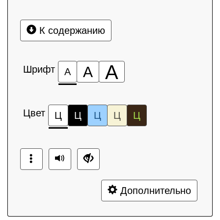
К содержанию
А
Шрифт
А
А
Цвет
Ц
Ц
Ц
Ц
Ц
Дополнительно