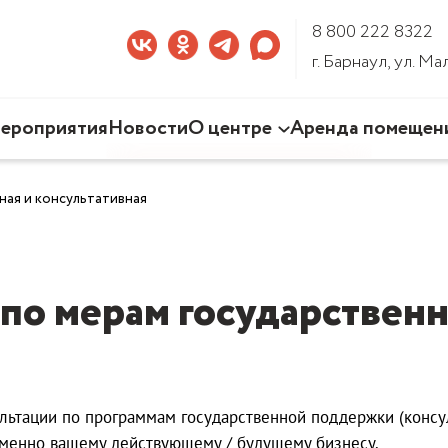
8 800 222 8322
г. Барнаул, ул. М
ероприятия
Новости
О центре
Аренда помещен
Наша деятельность
ая и консультативная
Команда Центра
Документы
3D-тур по Центру
 по мерам государствен
ьтации по программам государственной поддержки (консул
именно вашему действующему / будущему бизнесу.