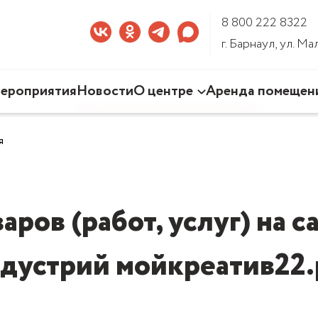
8 800 222 8322
г. Барнаул, ул. М
ероприятия
Новости
О центре
Аренда помещен
Наша деятельность
я
Команда Центра
Документы
3D-тур по Центру
ров (работ, услуг) на 
дустрий мойкреатив22