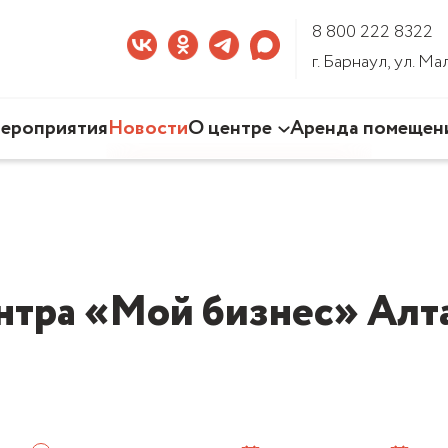
8 800 222 8322
г. Барнаул, ул. М
ероприятия
Новости
О центре
Аренда помещен
Наша деятельность
Команда Центра
Документы
3D-тур по Центру
нтра «Мой бизнес» Алта