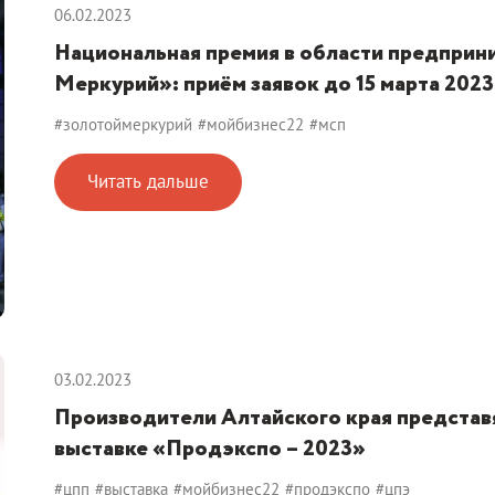
06.02.2023
Национальная премия в области предприн
Меркурий»: приём заявок до 15 марта 2023
#золотоймеркурий
#мойбизнес22
#мсп
Читать дальше
03.02.2023
Производители Алтайского края предста
выставке «Продэкспо – 2023»
#цпп
#выставка
#мойбизнес22
#продэкспо
#цпэ