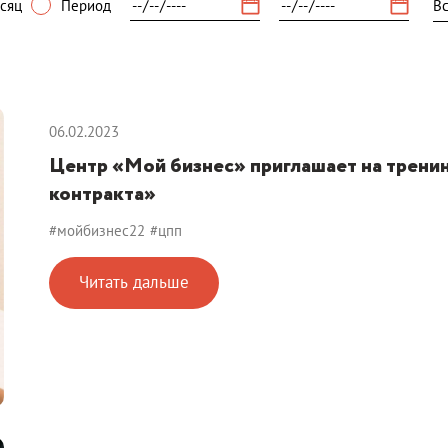
сяц
Период
06.02.2023
Центр «Мой бизнес» приглашает на тренин
контракта»
#мойбизнес22
#цпп
Читать дальше