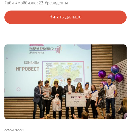
#цби
#мойбизнес22
#резиденты
Читать дальше
07.04.2021