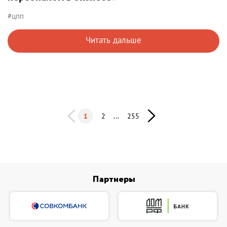
#цпп
Читать дальше
1
2
...
255
Партнеры