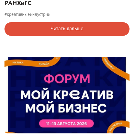
РАНХиГС
#креативныеиндустрии
Читать дальше