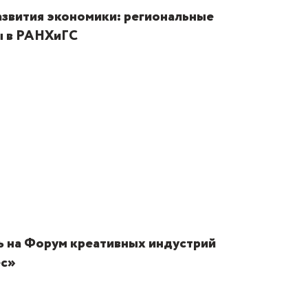
азвития экономики: региональные
ы в РАНХиГС
ь на Форум креативных индустрий
ес»