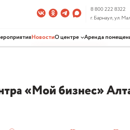
8 800 222 8322
г. Барнаул, ул. М
ероприятия
Новости
О центре
Аренда помещен
Наша деятельность
Команда Центра
Документы
3D-тур по Центру
нтра «Мой бизнес» Алта