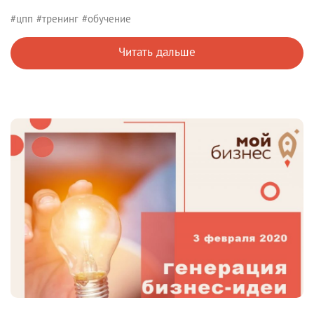
#цпп
#тренинг
#обучение
Читать дальше