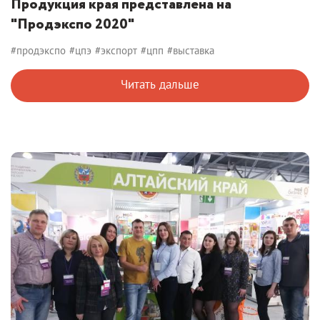
Продукция края представлена на
"Продэкспо 2020"
#продэкспо
#цпэ
#экспорт
#цпп
#выставка
Читать дальше