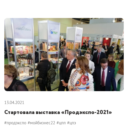
13.04.2021
Стартовала выставка «Продэкспо-2021»
#продэкспо
#мойбизнес22
#цпп
#цпэ