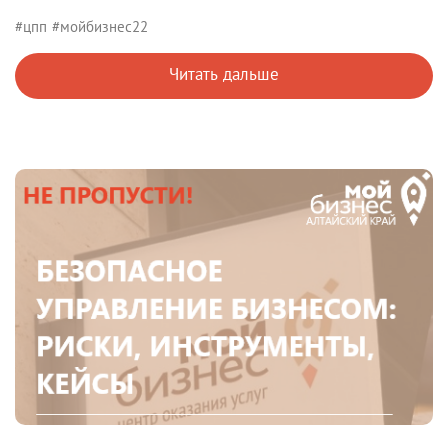
#цпп
#мойбизнес22
Читать дальше