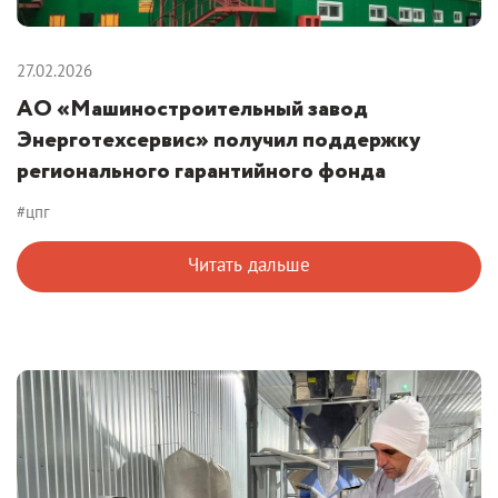
27.02.2026
АО «Машиностроительный завод
Энерготехсервис» получил поддержку
регионального гарантийного фонда
#цпг
Читать дальше