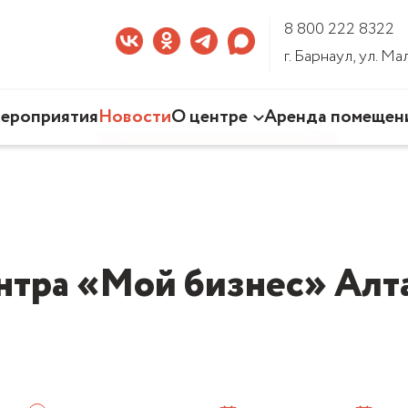
8 800 222 8322
г. Барнаул, ул. М
ероприятия
Новости
О центре
Аренда помещен
Наша деятельность
Команда Центра
Документы
3D-тур по Центру
нтра «Мой бизнес» Алта