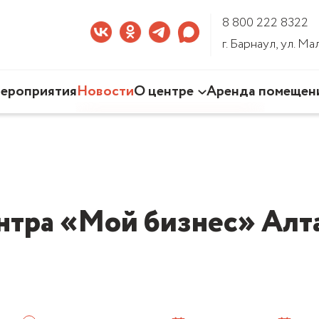
8 800 222 8322
г. Барнаул, ул. М
ероприятия
Новости
О центре
Аренда помещен
Наша деятельность
Команда Центра
Документы
3D-тур по Центру
нтра «Мой бизнес» Алта