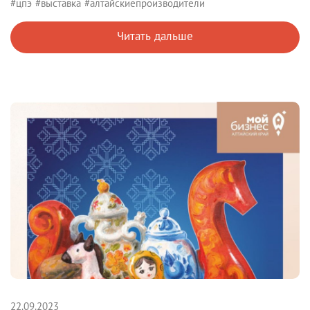
#цпэ
#выставка
#алтайскиепроизводители
Читать дальше
22.09.2023