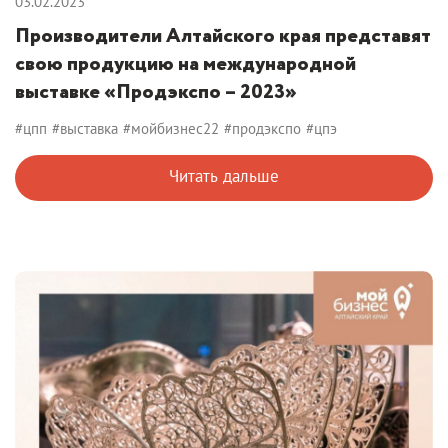
03.02.2023
Производители Алтайского края представят
свою продукцию на международной
выставке «Продэкспо – 2023»
#цпп
#выставка
#мойбизнес22
#продэкспо
#цпэ
Читать дальше