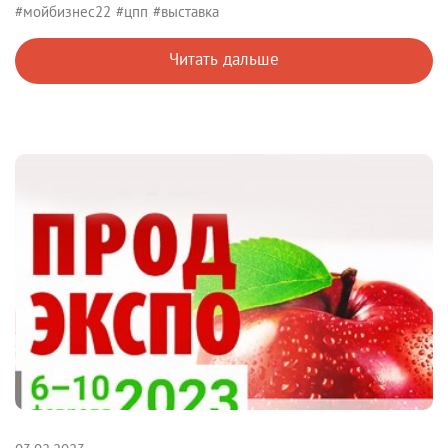
#мойбизнес22
#цпп
#выставка
Читать дальше