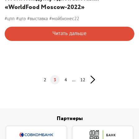
«WorldFood Moscow-2022»
#цпп
#цпэ
#выставка
#мойбизнес22
Читать дальше
2
3
4
...
12
Партнеры