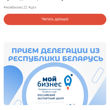
#мойбизнес22
#цпэ
Читать дальше