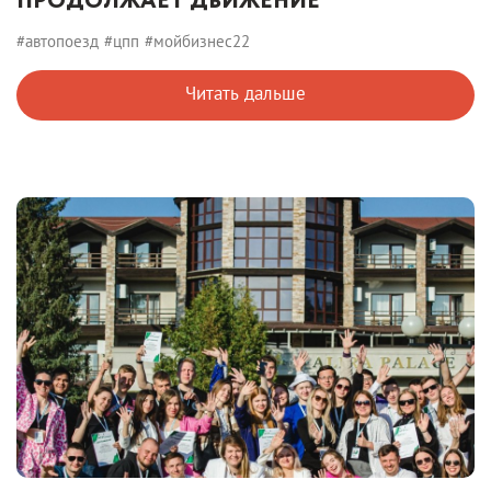
ПРОДОЛЖАЕТ ДВИЖЕНИЕ
#автопоезд
#цпп
#мойбизнес22
Читать дальше