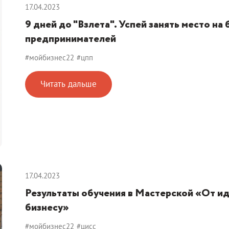
17.04.2023
9 дней до "Взлета". Успей занять место на
предпринимателей
#мойбизнес22
#цпп
Читать дальше
17.04.2023
Результаты обучения в Мастерской «От ид
бизнесу»
#мойбизнес22
#цисс