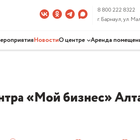
8 800 222 8322
г. Барнаул, ул. М
ероприятия
Новости
О центре
Аренда помещен
Наша деятельность
Команда Центра
Документы
3D-тур по Центру
нтра «Мой бизнес» Алта