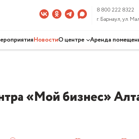
8 800 222 8322
г. Барнаул, ул. М
ероприятия
Новости
О центре
Аренда помещен
Наша деятельность
Команда Центра
Документы
3D-тур по Центру
нтра «Мой бизнес» Алта