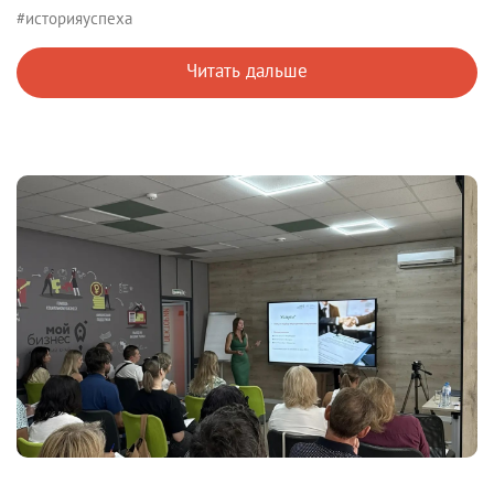
#историяуспеха
Читать дальше