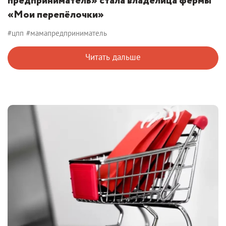
предприниматель» стала владелица фермы
«Мои перепёлочки»
#цпп
#мамапредприниматель
Читать дальше