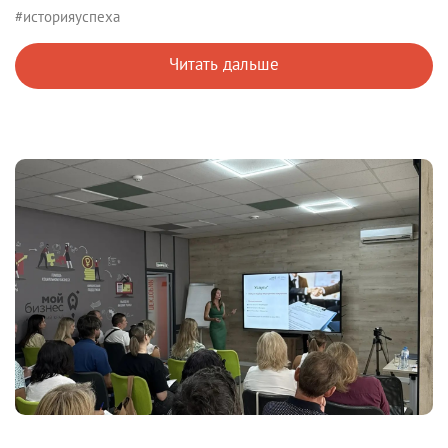
#историяуспеха
Читать дальше