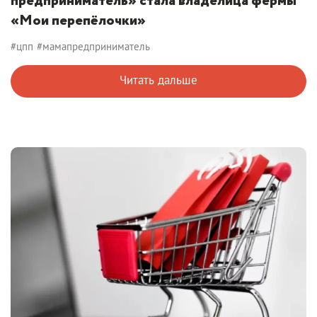
предприниматель» стала владелица фермы
«Мои перепёлочки»
#цпп
#мамапредприниматель
Читать дальше