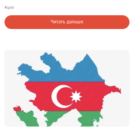
#цпп
Читать дальше