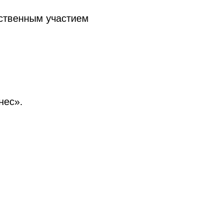
арственным участием
нес».