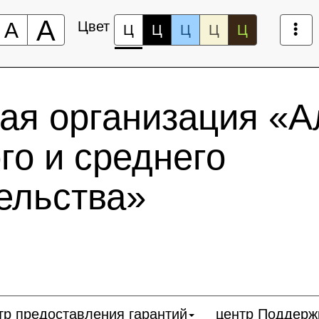
А
А
Цвет
Ц
Ц
Ц
Ц
Ц
ая организация «А
го и среднего
ельства»
тр предоставления гарантий
центр Поддерж