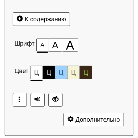
К содержанию
А
Шрифт
А
А
Цвет
Ц
Ц
Ц
Ц
Ц
Дополнительно