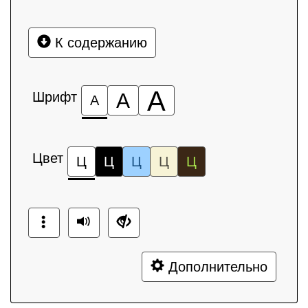
К содержанию
А
Шрифт
А
А
Цвет
Ц
Ц
Ц
Ц
Ц
Дополнительно