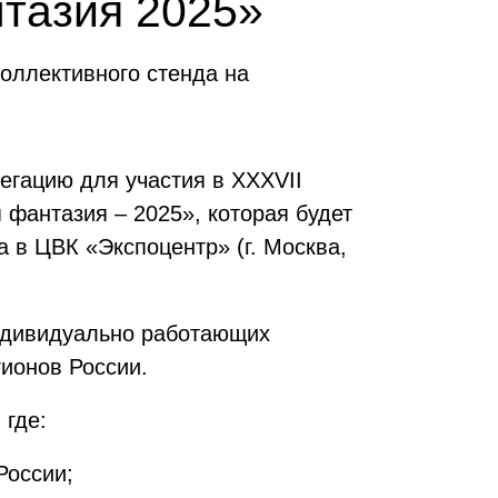
нтазия 2025»
коллективного стенда на
гацию для участия в XXXVII
фантазия – 2025», которая будет
а в ЦВК «Экспоцентр» (г. Москва,
индивидуально работающих
гионов России.
 где:
России;