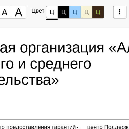
А
А
Цвет
Ц
Ц
Ц
Ц
Ц
ая организация «А
го и среднего
ельства»
тр предоставления гарантий
центр Поддерж