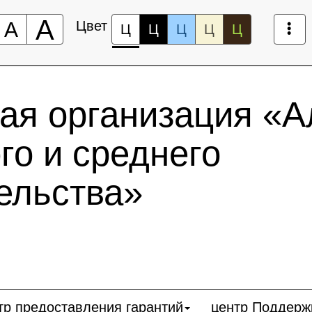
А
А
Цвет
Ц
Ц
Ц
Ц
Ц
ая организация «А
го и среднего
ельства»
тр предоставления гарантий
центр Поддерж