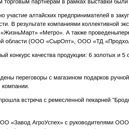
м торговым партнерам в рамках выставки были
но участие алтайских предпринимателей в заку
ти. В результате компаниями коллективной эк
 «ЖизньМарт» «Метро». А также проведеныпере
ой области (ООО «СырОпт», ООО «ТД «Продхол
ый конкурс качества продукции: 6 золотых и 5
дены переговоры с магазином подарков ручно
и компании.
ошла встреча с ремесленной пекарней "Бродск
ООО «Завод АгроУспех» с руководителями ООО