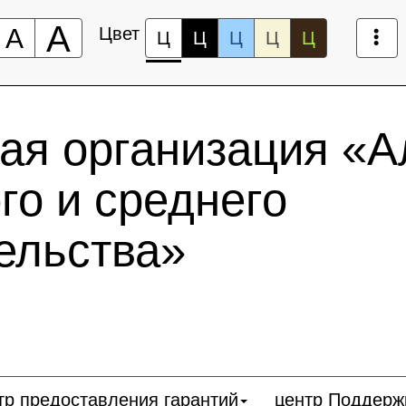
А
А
Цвет
Ц
Ц
Ц
Ц
Ц
ая организация «А
го и среднего
ельства»
тр предоставления гарантий
центр Поддерж