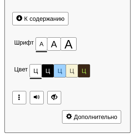
К содержанию
А
Шрифт
А
А
Цвет
Ц
Ц
Ц
Ц
Ц
Дополнительно