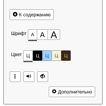
К содержанию
А
Шрифт
А
А
Цвет
Ц
Ц
Ц
Ц
Ц
Дополнительно