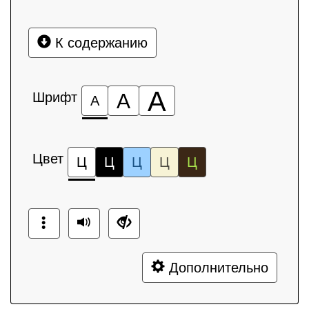
К содержанию
А
Шрифт
А
А
Цвет
Ц
Ц
Ц
Ц
Ц
Дополнительно