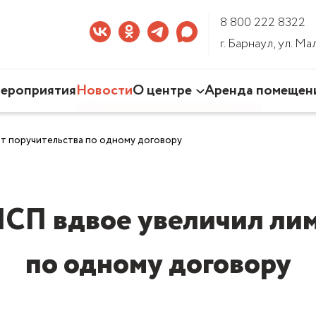
8 800 222 8322
г. Барнаул, ул. М
ероприятия
Новости
О центре
Аренда помещен
Наша деятельность
т поручительства по одному договору
Команда Центра
Документы
3D-тур по Центру
СП вдвое увеличил лим
по одному договору