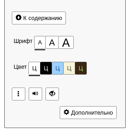
К содержанию
А
Шрифт
А
А
Цвет
Ц
Ц
Ц
Ц
Ц
Дополнительно