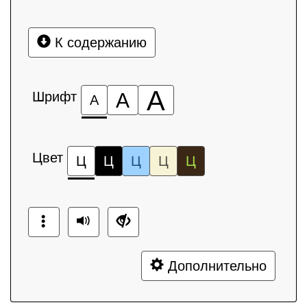
К содержанию
А
Шрифт
А
А
Цвет
Ц
Ц
Ц
Ц
Ц
Дополнительно