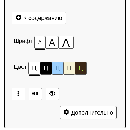
К содержанию
А
Шрифт
А
А
Цвет
Ц
Ц
Ц
Ц
Ц
Дополнительно