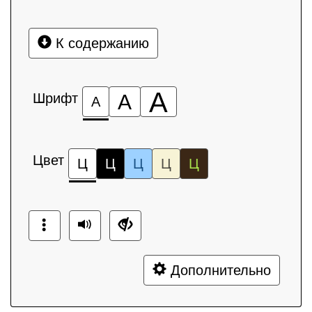
К содержанию
А
Шрифт
А
А
Цвет
Ц
Ц
Ц
Ц
Ц
Дополнительно