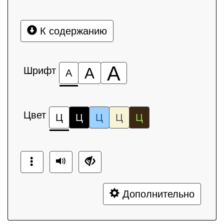
К содержанию
А
Шрифт
А
А
Цвет
Ц
Ц
Ц
Ц
Ц
Дополнительно