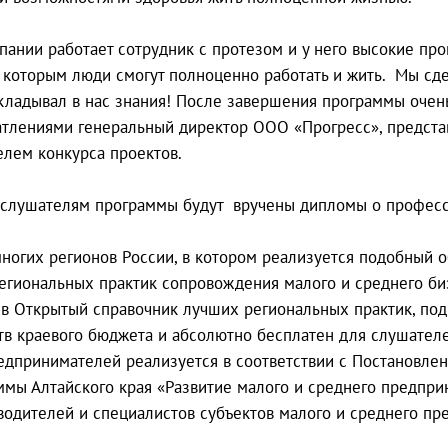
пании работает сотрудник с протезом и у него высокие пр
я которым люди смогут полноценно работать и жить. Мы сд
вкладывал в нас знания! После завершения программы очен
атлениями генеральный директор ООО «Прогресс», предст
елем конкурса проектов.
слушателям программы будут вручены дипломы о професс
ногих регионов России, в котором реализуется подобный о
 региональных практик сопровождения малого и среднего б
е в Открытый справочник лучших региональных практик, п
тв краевого бюджета и абсолютно бесплатен для слушател
редпринимателей реализуется в соответствии с Постановлен
мы Алтайского края «Развитие малого и среднего предприн
одителей и специалистов субъектов малого и среднего пре