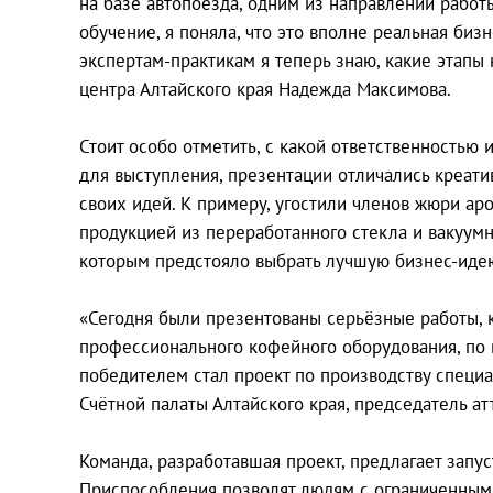
на базе автопоезда, одним из направлений работы
обучение, я поняла, что это вполне реальная би
экспертам-практикам я теперь знаю, какие этапы
центра Алтайского края Надежда Максимова.
Стоит особо отметить, с какой ответственностью
для выступления, презентации отличались креат
своих идей. К примеру, угостили членов жюри а
продукцией из переработанного стекла и вакуум
которым предстояло выбрать лучшую бизнес-иде
«Сегодня были презентованы серьёзные работы, 
профессионального кофейного оборудования, по в
победителем стал проект по производству специа
Счётной палаты Алтайского края, председатель а
Команда, разработавшая проект, предлагает запу
Приспособления позволят людям с ограниченным