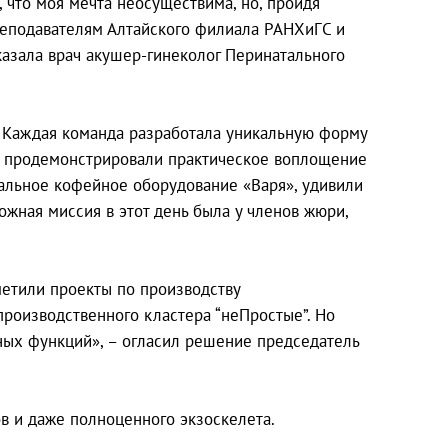
, что моя мечта неосуществима, но, пройдя
 преподавателям Алтайского филиала РАНХиГС и
сказала врач акушер-гинеколог Перинатального
. Каждая команда разработала уникальную форму
же продемонстрировали практическое воплощение
нальное кофейное оборудование «Варя», удивили
жная миссия в этот день была у членов жюри,
етили проекты по производству
производственного кластера “неПростые”. Но
ьных функций», – огласил решение председатель
в и даже полноценного экзоскелета.