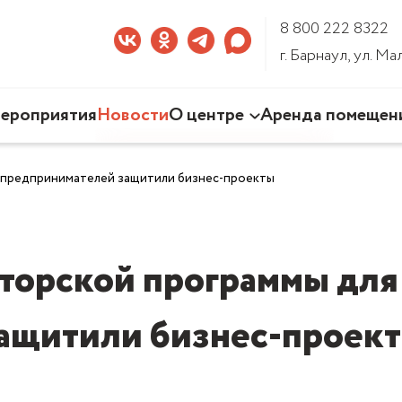
8 800 222 8322
г. Барнаул, ул. М
ероприятия
Новости
О центре
Аренда помещен
Наша деятельность
 предпринимателей защитили бизнес-проекты
Команда Центра
Документы
3D-тур по Центру
торской программы дл
ащитили бизнес-проек