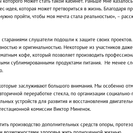
 которого может стать такой кабинет. Раньше мне казалось
знес-идея, которая может претвориться в жизнь. Благодаря
 нужно пройти, чтобы моя мечта стала реальностью», – рас
 и стараниями слушатели подошли к защите своих проектов
ивностью и оригинальностью. Некоторые из участников да
роматным кофе, который позволяет производить профессио
ными сублимированными продуктами питания. Не менее сло
ю.
которые заслуживают большого внимания. Мы особенно отм
торичной переработке стекла, по организации социально-
льных устройств для развития и восстановления двигател
ттестационной комиссии Виктор Миненок.
стить производство дополнительных средств опоры, протезо
и возможностями здоровья жить полноценной жизнью.