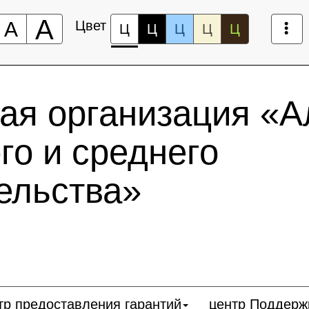
А
А
Цвет
Ц
Ц
Ц
Ц
Ц
ая организация «А
го и среднего
ельства»
тр предоставления гарантий
центр Поддерж