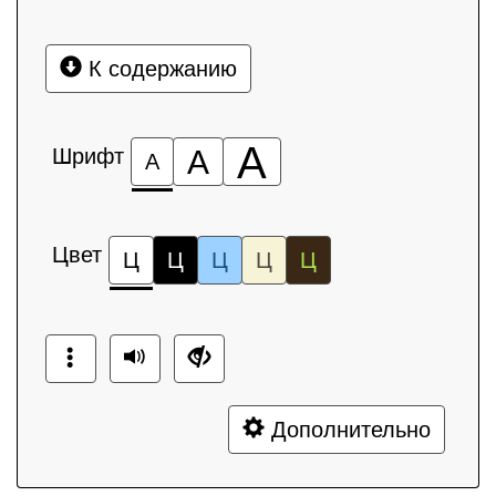
К содержанию
А
Шрифт
А
А
Цвет
Ц
Ц
Ц
Ц
Ц
Дополнительно