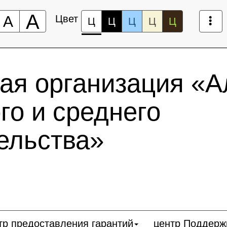
А
А
Цвет
Ц
Ц
Ц
Ц
Ц
ая организация «А
го и среднего
ельства»
тр предоставления гарантий
центр Поддерж