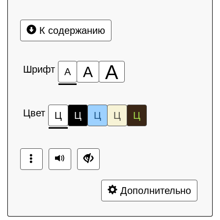
К содержанию
А
Шрифт
А
А
Цвет
Ц
Ц
Ц
Ц
Ц
Дополнительно