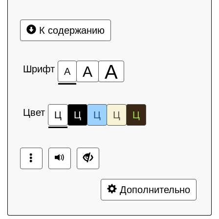
К содержанию
А
Шрифт
А
А
Цвет
Ц
Ц
Ц
Ц
Ц
Дополнительно