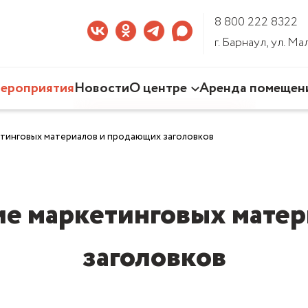
8 800 222 8322
г. Барнаул, ул. М
ероприятия
Новости
О центре
Аренда помещен
Наша деятельность
тинговых материалов и продающих заголовков
Команда Центра
Документы
3D-тур по Центру
е маркетинговых матер
заголовков