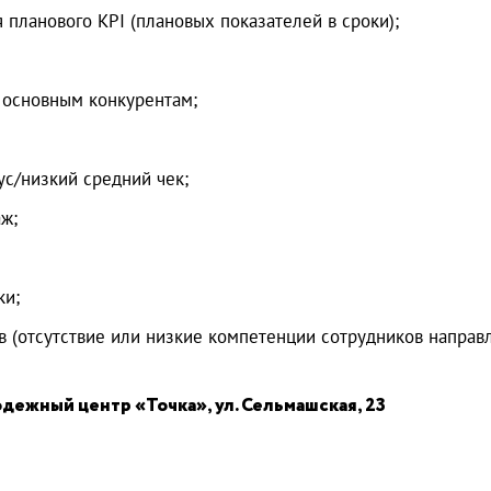
 планового KPI (плановых показателей в сроки);
 основным конкурентам;
ус/низкий средний чек;
ж;
ки;
 (отсутствие или низкие компетенции сотрудников направл
одежный центр «Точка», ул. Сельмашская, 23