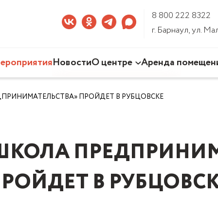
8 800 222 8322
г. Барнаул, ул. М
ероприятия
Новости
О центре
Аренда помещен
Наша деятельность
ЕДПРИНИМАТЕЛЬСТВА» ПРОЙДЕТ В РУБЦОВСКЕ
Команда Центра
Документы
3D-тур по Центру
«ШКОЛА ПРЕДПРИНИ
РОЙДЕТ В РУБЦОВС