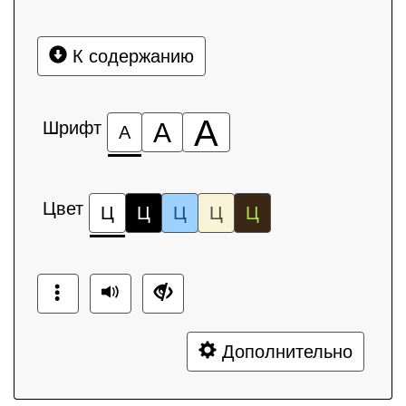
К содержанию
А
Шрифт
А
А
Цвет
Ц
Ц
Ц
Ц
Ц
Дополнительно