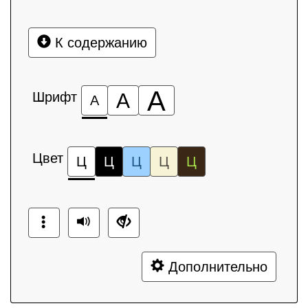
К содержанию
А
Шрифт
А
А
Цвет
Ц
Ц
Ц
Ц
Ц
Дополнительно