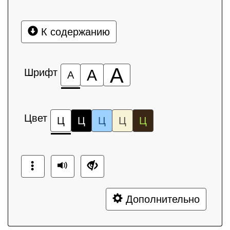
К содержанию
А
Шрифт
А
А
Цвет
Ц
Ц
Ц
Ц
Ц
Дополнительно