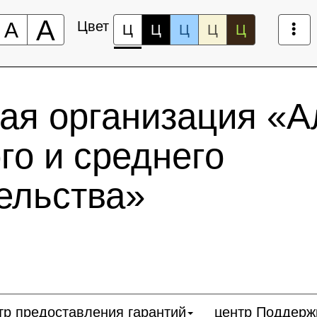
А
А
Цвет
Ц
Ц
Ц
Ц
Ц
ая организация «А
го и среднего
ельства»
тр предоставления гарантий
центр Поддерж