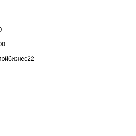
0
00
 мойбизнес22