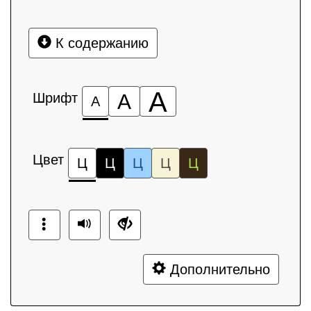
К содержанию
А
Шрифт
А
А
Цвет
Ц
Ц
Ц
Ц
Ц
Дополнительно